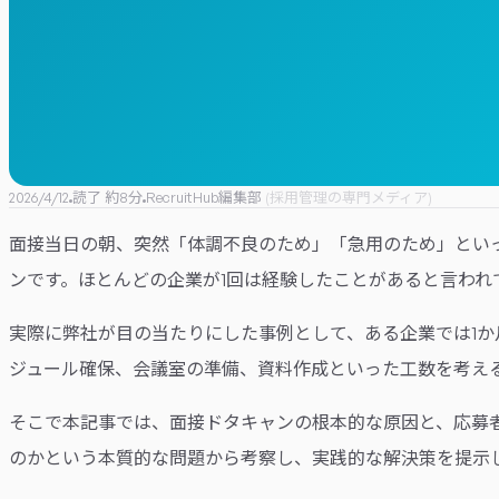
2026/4/12
読了 約
8
分
RecruitHub編集部
(
採用管理の専門メディア
)
面接当日の朝、突然「体調不良のため」「急用のため」とい
ンです。ほとんどの企業が1回は経験したことがあると言われ
実際に弊社が目の当たりにした事例として、ある企業では1か
ジュール確保、会議室の準備、資料作成といった工数を考え
そこで本記事では、面接ドタキャンの根本的な原因と、応募
のかという本質的な問題から考察し、実践的な解決策を提示