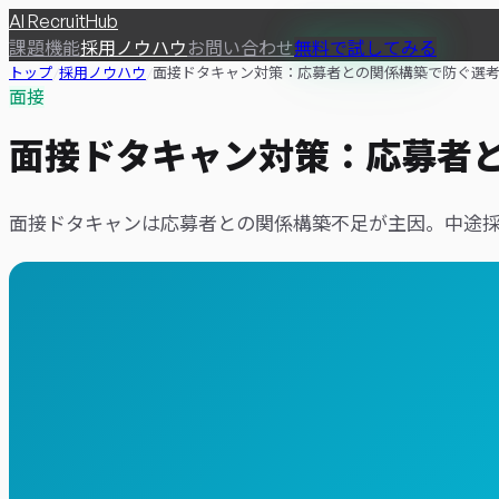
AI
RecruitHub
課題
機能
採用ノウハウ
お問い合わせ
無料で試してみる
トップ
/
採用ノウハウ
/
面接ドタキャン対策：応募者との関係構築で防ぐ選考
面接
面接ドタキャン対策：応募者
面接ドタキャンは応募者との関係構築不足が主因。中途