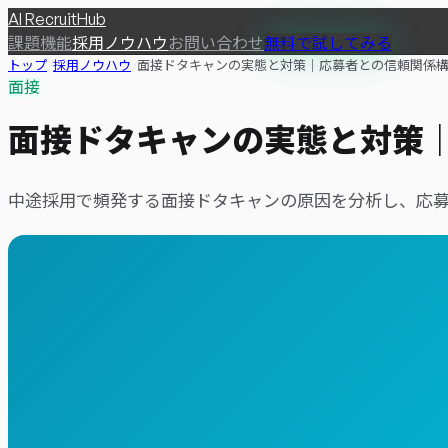
AI
RecruitHub
課題
機能
採用ノウハウ
お問い合わせ
無料で試してみる
トップ
/
採用ノウハウ
/
面接ドタキャンの実態と対策｜応募者との信頼関係
面接
面接ドタキャンの実態と対策
中途採用で頻発する面接ドタキャンの原因を分析し、応