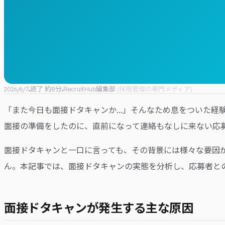
2026/6/7
読了 約
8
分
RecruitHub編集部
(
採用管理の専門メディア
)
「また今日も面接ドタキャンか...」そんなため息をついた
面接の準備をしたのに、直前になって連絡もなしに来ない応
面接ドタキャンと一口に言っても、その背景には様々な要因
ん。本記事では、面接ドタキャンの実態を分析し、応募者と
面接ドタキャンが発生する主な原因