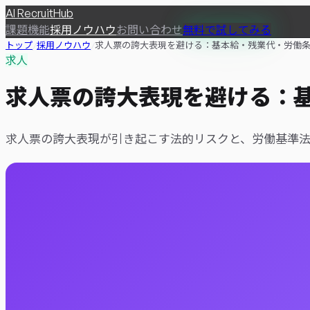
AI
RecruitHub
課題
機能
採用ノウハウ
お問い合わせ
無料で試してみる
トップ
/
採用ノウハウ
/
求人票の誇大表現を避ける：基本給・残業代・労働条
求人
求人票の誇大表現を避ける：
求人票の誇大表現が引き起こす法的リスクと、労働基準