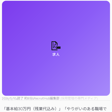
📝
求人
2026/5/10
読了 約
8
分
RecruitHub編集部
(
採用管理の専門メディア
)
「基本給30万円（残業代込み）」「やりがいのある職場で