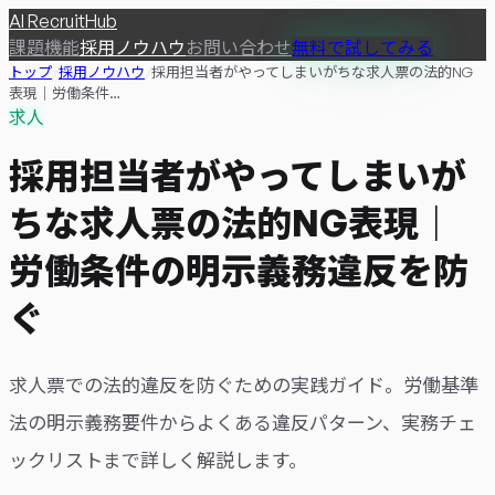
AI
RecruitHub
課題
機能
採用ノウハウ
お問い合わせ
無料で試してみる
トップ
/
採用ノウハウ
/
採用担当者がやってしまいがちな求人票の法的NG
表現｜労働条件…
求人
採用担当者がやってしまいが
ちな求人票の法的NG表現｜
労働条件の明示義務違反を防
ぐ
求人票での法的違反を防ぐための実践ガイド。労働基準
法の明示義務要件からよくある違反パターン、実務チェ
ックリストまで詳しく解説します。