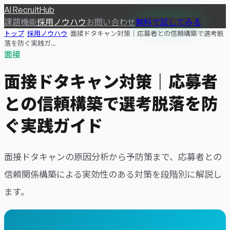
AI
RecruitHub
課題
機能
採用ノウハウ
お問い合わせ
無料で試してみる
トップ
/
採用ノウハウ
/
面接ドタキャン対策｜応募者との信頼構築で選考脱
落を防ぐ実践ガ…
面接
面接ドタキャン対策｜応募者
との信頼構築で選考脱落を防
ぐ実践ガイド
面接ドタキャンの原因分析から予防策まで、応募者との
信頼関係構築による実効性のある対策を段階別に解説し
ます。