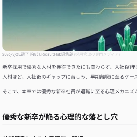
2026/3/25
読了 約
8
分
RecruitHub編集部
(
採用管理の専門メディア
)
新卒採用で優秀な人材を獲得できたにも関わらず、入社後1
人材ほど、入社後のギャップに苦しみ、早期離職に至るケー
そこで、本章では優秀な新卒社員が退職に至る心理メカニズ
優秀な新卒が陥る心理的な落とし穴