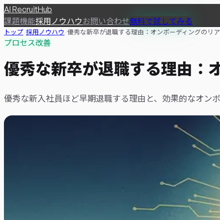
AI
RecruitHub
課題
機能
採用ノウハウ
お問い合わせ
無料で試してみる
トップ
/
採用ノウハウ
/
優秀な新卒が退職する理由：オンボーディングのリア
プロセス改善
優秀な新卒が退職する理由：
優秀な新入社員ほど早期退職する理由と、効果的なオンボ